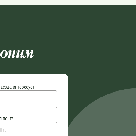
воним
заезда интересует
я почта